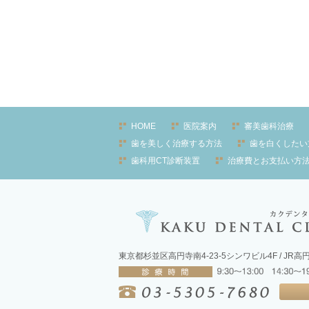
HOME
医院案内
審美歯科治療
歯を美しく治療する方法
歯を白くしたい
歯科用CT診断装置
治療費とお支払い方
東京都杉並区高円寺南4-23-5シンワビル4F / JR