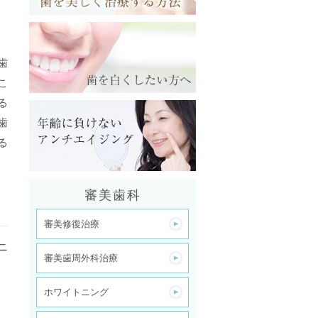
歯
こ
る
歯
る
審美歯科
審美修復治療
ニ
審美歯周外科治療
ホワイトニング