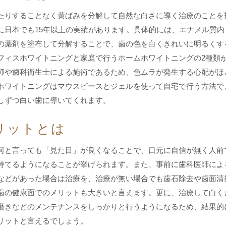
たりすることなく黄ばみを分解して自然な白さに導く治療のことを
に日本でも15年以上の実績があります。具体的には、エナメル質内
の薬剤を塗布して分解することで、歯の色を白くきれいに明るくす
フィスホワイトニングと家庭で行うホームホワイトニングの2種類
師や歯科衛生士による施術であるため、色ムラが発生する心配がほ
ホワイトニングはマウスピースとジェルを使って自宅で行う方法で
しずつ白い歯に導いてくれます。
リットとは
何と言っても「見た目」が良くなることで、口元に自信が無く人前
持てるようになることが挙げられます。また、事前に歯科医師によ
などがあった場合は治療を、治療が無い場合でも歯石除去や歯面清
歯の健康面でのメリットも大きいと言えます。更に、治療して白く
磨きなどのメンテナンスをしっかりと行うようになるため、結果的
リットと言えるでしょう。