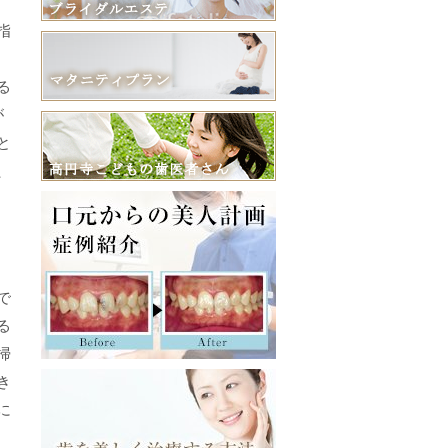
指
る
が
と
、
で
る
掃
き
に