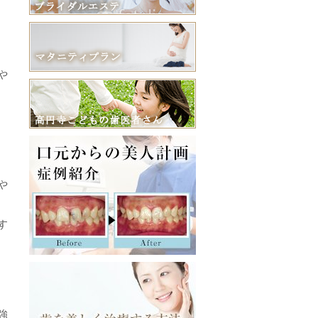
、
や
や
す
強