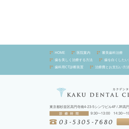
HOME
医院案内
審美歯科治療
歯を美しく治療する方法
歯を白くしたい
歯科用CT診断装置
治療費とお支払い方
東京都杉並区高円寺南4-23-5シンワビル4F / JR