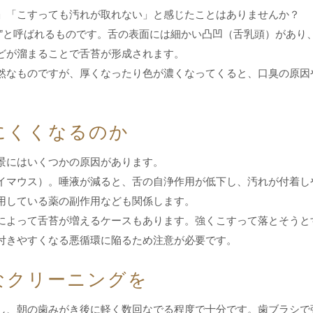
」「こすっても汚れが取れない」と感じたことはありませんか？
）”と呼ばれるものです。舌の表面には細かい凸凹（舌乳頭）があり
どが溜まることで舌苔が形成されます。
然なものですが、厚くなったり色が濃くなってくると、口臭の原因
にくくなるのか
景にはいくつかの原因があります。
イマウス）。唾液が減ると、舌の自浄作用が低下し、汚れが付着し
用している薬の副作用なども関係します。
によって舌苔が増えるケースもあります。強くこすって落とそうと
付きやすくなる悪循環に陥るため注意が必要です。
なクリーニングを
し、朝の歯みがき後に軽く数回なでる程度で十分です。歯ブラシで