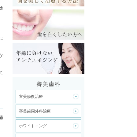
除
に
か
て
審美歯科
審美修復治療
審美歯周外科治療
痛
ホワイトニング