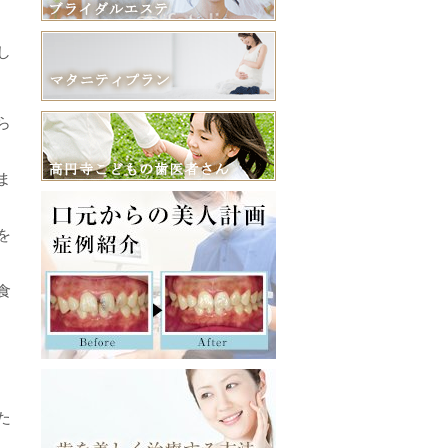
し
ら
ま
を
食
た