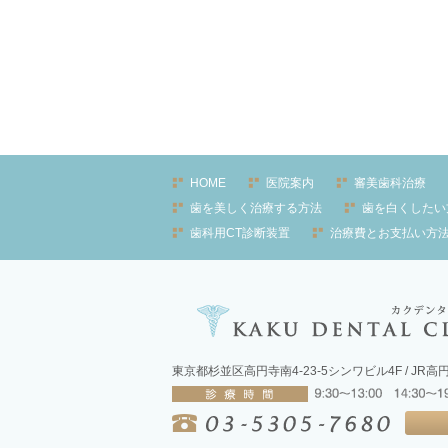
HOME
医院案内
審美歯科治療
歯を美しく治療する方法
歯を白くしたい
歯科用CT診断装置
治療費とお支払い方
東京都杉並区高円寺南4-23-5シンワビル4F / JR